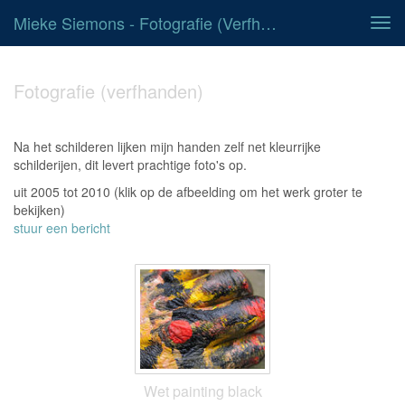
Mieke Siemons - Fotografie (verfhanden)
Tog
navi
Fotografie (verfhanden)
Na het schilderen lijken mijn handen zelf net kleurrijke
schilderijen, dit levert prachtige foto's op.
uit 2005 tot 2010
(klik op de afbeelding om het werk groter te
bekijken)
stuur een bericht
Wet painting black