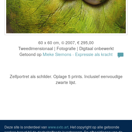
60 x 60 cm, © 2007, € 295,00
Tweedimensionaal | Fotografie | Digitaal onbewerkt
Getoond op
Mieke Siemons - Expressie als kracht
Zelfportret als schilder. Oplage 5 prints. Inclusief eenvoudige
zwarte lijst.
Deze site is onderdeel van
www.exto.art
. Het copyright op alle getoonde
werken berust bij de desbetreffende kunstenaars. De afbeeldingen van de