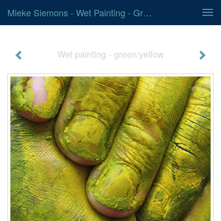
Mieke Siemons - Wet Painting - Green/yellow
Tog
navi
Wet painting - green/yellow