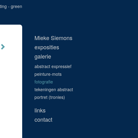
ting - green
Mieke Siemons
exposities
galerie
abstract expressief
peinture-mots
fotografie
tekeningen abstract
portret (tronies)
links
contact