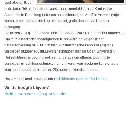
veel plezier. Ik ben
in de jaren ’90 als beeldend kunstenaar opgeleid aan de Koninklijke
Academie in Den Haag (tekenen en schilderen) en ArteZ in Arnhem (vrije
kunst). Ik schilder abstract en expressief, grote doeken vol kleur en
beweging.
Lesgeven zit mij in het bloed, ook mijn ouders zaten allebei in het onderwijs.
Om mijn didactische vaardigheden te ontwikkelen volgde ik een
trainersopleiding bij ICM. Om mijn kunsthistorische kennis te (blijven)
verdiepen studeer ik Cultuurwetenschappen aan de Open Universiteit.
Het schilderen is voor mij ook een onderzoeksmethode. Door mij te
verdiepen in schildertechnieken en drijfveren van moderne kunstenaars
krijg ik een dieper inzicht in de 20e eeuwse kunststromingen.
Deze kennis geef ik door in mijn
schildercursussen en workshops
.
Wil de hoogte blijven?
Meld je aan voor mijn gratis e-zine.