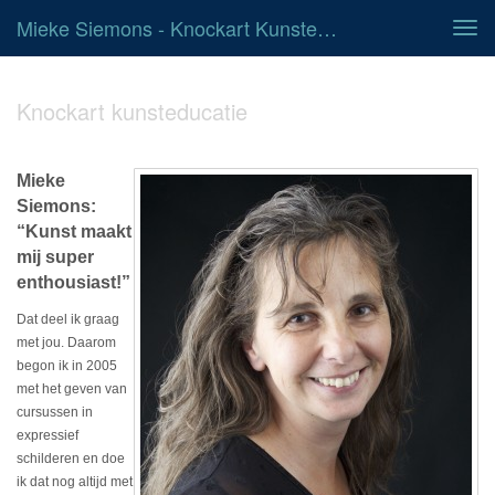
Mieke Siemons - Knockart Kunsteducatie
Tog
navi
Knockart kunsteducatie
Mieke
Siemons:
“Kunst maakt
mij super
enthousiast!”
Dat deel ik graag
met jou. Daarom
begon ik in 2005
met het geven van
cursussen in
expressief
schilderen en doe
ik dat nog altijd met