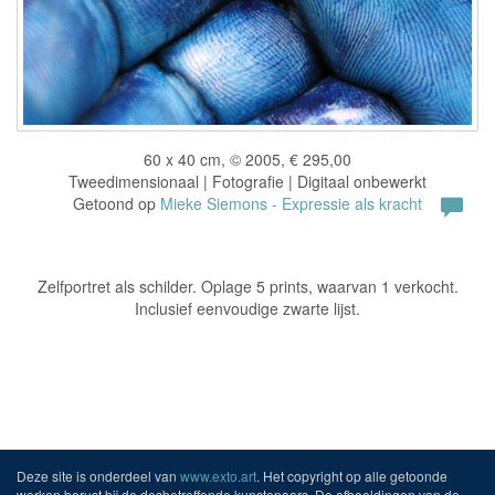
60 x 40 cm, © 2005, € 295,00
Tweedimensionaal | Fotografie | Digitaal onbewerkt
Getoond op
Mieke Siemons - Expressie als kracht
Zelfportret als schilder. Oplage 5 prints, waarvan 1 verkocht.
Inclusief eenvoudige zwarte lijst.
Deze site is onderdeel van
www.exto.art
. Het copyright op alle getoonde
werken berust bij de desbetreffende kunstenaars. De afbeeldingen van de