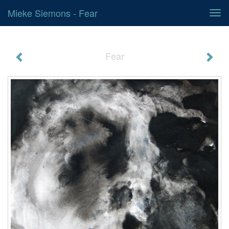
Mieke Siemons - Fear
Tog
navi
Fear