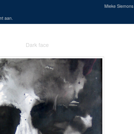
Mieke Siemons
nt aan
.
Dark face