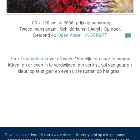
100 x 120 cm, © 2006, prijs op aanvraag
Tweedimensionaal | Schilderkunst | Acryl | Op doek
Getoond op
Open Atelier KNOCKaRT
Tura Troubadoura
over dit werk: "Heerlijk, om naar te mogen
kijken, en er even in te verdwijnen, om verfrist, vol van geur en
kleur, op te stijgen en even uit te rusten op het gras."
Deze site is onderdeel van
www.exto.art
. Het copyright op alle getoonde
werken berust bij de desbetreffende kunstenaars. De afbeeldingen van de