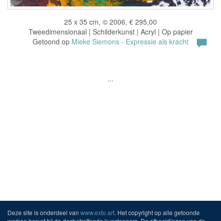
25 x 35 cm, © 2006, € 295,00
Tweedimensionaal | Schilderkunst | Acryl | Op papier
Getoond op
Mieke Siemons - Expressie als kracht
...
Deze site is onderdeel van
www.exto.art
. Het copyright op alle getoonde
werken berust bij de desbetreffende kunstenaars. De afbeeldingen van de