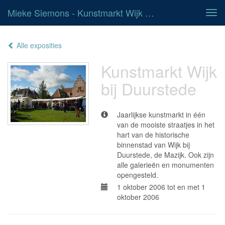
Mieke Siemons - Kunstmarkt Wijk Bij Duurstede
Tog
navi
Alle exposities
Kunstmarkt Wijk
bij Duurstede
Jaarlijkse kunstmarkt in één
van de mooiste straatjes in het
hart van de historische
binnenstad van Wijk bij
Duurstede, de Mazijk. Ook zijn
alle galerieën en monumenten
opengesteld.
1 oktober 2006 tot en met 1
oktober 2006