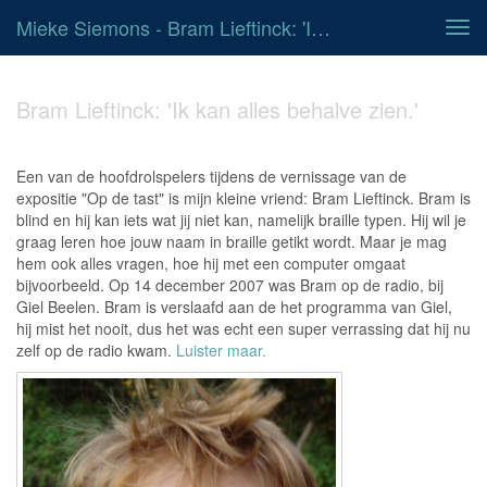
Mieke Siemons - Bram Lieftinck: 'Ik Kan Alles Behalve Zien.'
Tog
navi
Bram Lieftinck: 'Ik kan alles behalve zien.'
Een van de hoofdrolspelers tijdens de vernissage van de
expositie "Op de tast" is mijn kleine vriend: Bram Lieftinck. Bram is
blind en hij kan iets wat jij niet kan, namelijk braille typen. Hij wil je
graag leren hoe jouw naam in braille getikt wordt. Maar je mag
hem ook alles vragen, hoe hij met een computer omgaat
bijvoorbeeld. Op 14 december 2007 was Bram op de radio, bij
Giel Beelen. Bram is verslaafd aan de het programma van Giel,
hij mist het nooit, dus het was echt een super verrassing dat hij nu
zelf op de radio kwam.
Luister maar.